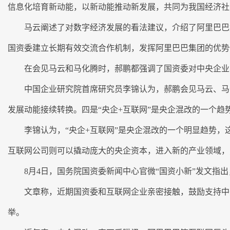
信息化培育新动能，以新动能推动新发展，共同为我国经济社
马云阐述了对数字经济发展的看法建议，介绍了阿里巴巴
国资委建立长期有效交流合作机制，发挥阿里巴巴集团的优势
在会见马云和马化腾时，郝鹏都强调了国资委对中央企业
中国企业研究院首席研究员李锦认为，郝鹏会见马云、马
发展动能接续转换。四是“央企+互联网”是央企混改的一个趋
李锦认为，“央企+互联网”是央企混改的一个明显趋势，
互联网公司则可以撬动庞大的央企资本，进入新的产业领域，
8月4日，国务院国资委新闻中心官微“国资小新”发文指
文章称，近期国资委和互联网企业亲密接触，鼓励支持中
举。