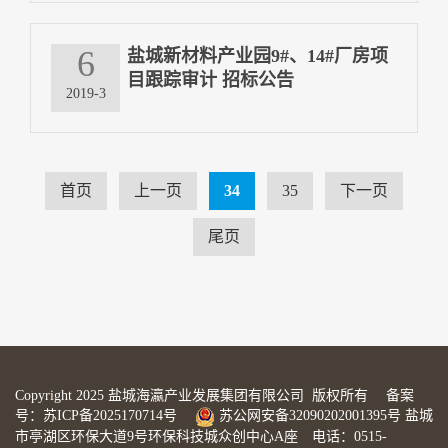
6
盐城新材料产业园9#、14#厂房项
目跟踪审计 招标公告
2019-3
首页
上一页
34
35
下一页
尾页
Copyright 2025 盐城海瀛产业发展集团有限公司 版权所有 备案
号：
苏ICP备2025170714号
苏公网安备32090202001395号
盐城
市亭湖区环保大道9号环保科技城众创中心A座 电话：0515-